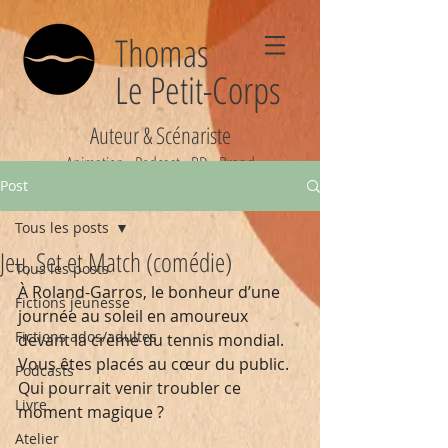
Thomas
Le Petit-Corps
Auteur & Scénariste
Animation - Podcast - BD - Brand
Post
Tous les posts
Jeu, Set et Match (comédie)
Tous les posts
À Roland-Garros, le bonheur d’une 
Fictions jeunesse
journée au soleil en amoureux 
Fictions ados/adultes
devant la crème du tennis mondial. 
Vous êtes placés au cœur du public. 
Podcasts
Qui pourrait venir troubler ce 
Livre
moment magique ?
Atelier