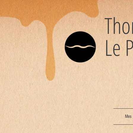
Th
Le P
Mes 