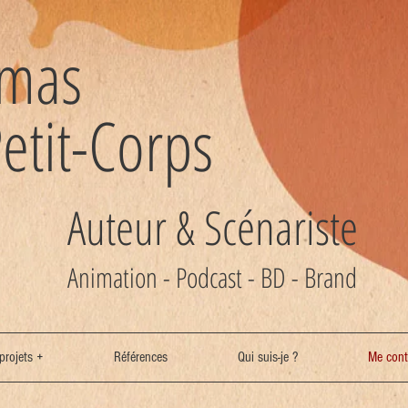
omas
etit-Corps
Auteur & Scénariste
Animation - Podcast - BD - Brand
projets +
Références
Qui suis-je ?
Me cont