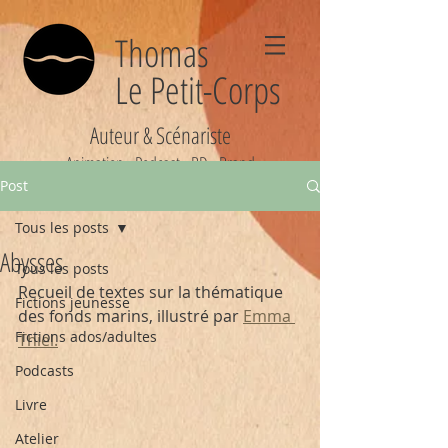
Thomas
Le Petit-Corps
Auteur & Scénariste
Animation - Podcast - BD - Brand
Post
Tous les posts
Abysses
Tous les posts
Recueil de textes sur la thématique 
Fictions jeunesse
des fonds marins, illustré par 
Emma 
Fictions ados/adultes
Thiel.
Podcasts
Livre
Atelier