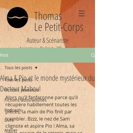
Thomas
Le Petit-Corps
Auteur & Scénariste
Animation - Podcast - BD - Brand
Post
Tous les posts
Alma & Pio et le monde mystérieux du
Tous les posts
Docteur Maboul
Fictions jeunesse
Alors qu’il fanfaronne parce qu’il 
Fictions ados/adultes
récupère habillement toutes les 
Podcasts
pièces, la main de Pio finit par 
trembler. Bzzz, le nez de Sam 
Livre
clignote et aspire Pio ! Alma, sa 
Atelier