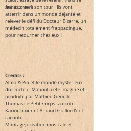
sœur, essaye de le retenir, mais se 
fait aspirer à son tour ! Ils vont 
Brand Content
atterrir dans un monde déjanté et 
relever le défi du Docteur Bizarre, un 
médecin totalement frappadingue, 
pour retourner chez eux !
Crédits : 
Alma & Pio et le monde mystérieux 
du Docteur Maboul a été imaginé et 
produite par Mathieu Genelle. 
Thomas Le Petit-Corps l’a écrite. 
KarineTexier et Arnaud Guillou l’ont 
raconté. 
Montage, création musicale et 