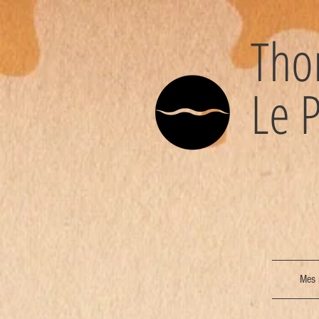
Th
Le P
Mes 