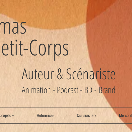
omas
etit-Corps
Auteur & Scénariste
Animation - Podcast - BD - Brand
projets +
Références
Qui suis-je ?
Me cont