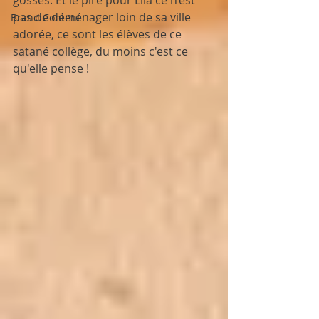
gosses. Et le pire pour Lila ce n’est 
pas de déménager loin de sa ville 
Brand Content
adorée, ce sont les élèves de ce 
satané collège, du moins c'est ce 
qu'elle pense !