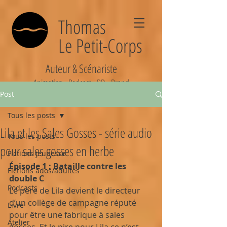
Thomas
Le Petit-Corps
Auteur & Scénariste
Animation - Podcast - BD - Brand
Post
Tous les posts
Lila et les Sales Gosses - série audio
Tous les posts
pour sales gosses en herbe
Fictions jeunesse
Épisode 1 : Bataille contre les 
Fictions ados/adultes
double C
Podcasts
Le père de Lila devient le directeur 
d’un collège de campagne réputé 
Livre
pour être une fabrique à sales 
Atelier