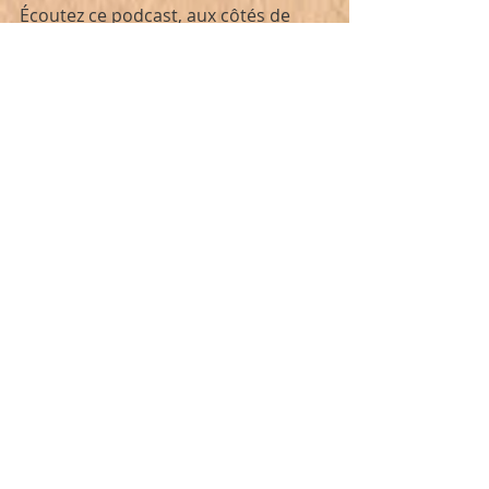
Écoutez ce podcast, aux côtés de 
Jules et Julie, mais accrochez-vous ! 
Les enfants ont plus d'un dé dans 
leur sac pour prendre le contrôle 
des histoires...
Posts similaires
Voir tout