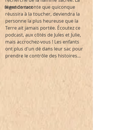
recherche de la flamme sacrée. La 
légende raconte que quiconque 
Brand Content
réussira à la toucher, deviendra la 
personne la plus heureuse que la 
Terre ait jamais portée. Écoutez ce 
podcast, aux côtés de Jules et Julie, 
mais accrochez-vous ! Les enfants 
ont plus d'un dé dans leur sac pour 
prendre le contrôle des histoires...