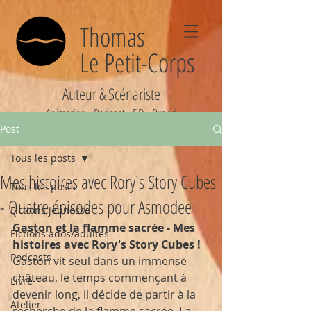
Thomas
Le Petit-Corps
Auteur & Scénariste
Animation - Podcast - BD - Brand
Post
Tous les posts
Mes histoires avec Rory's Story Cubes
Tous les posts
- Quatre épisodes pour Asmodee
Fictions jeunesse
Gaston et la flamme sacrée - Mes 
Fictions ados/adultes
histoires avec Rory's Story Cubes !
Podcasts
Gaston vit seul dans un immense 
château, le temps commençant à 
Livre
devenir long, il décide de partir à la 
Atelier